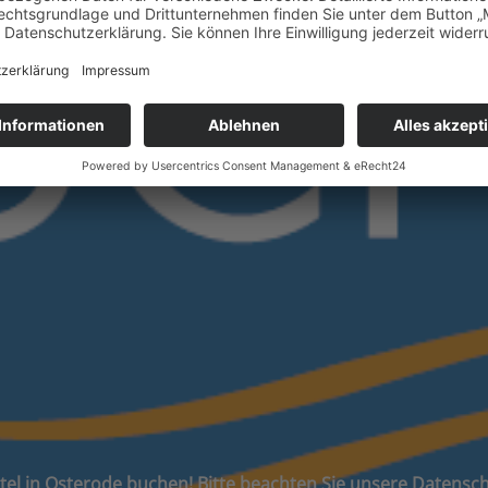
tel in Osterode buchen! Bitte beachten Sie unsere Datensc