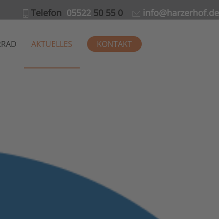
Telefon
05522
50 55 0
info@harzerhof.de
RRAD
AKTUELLES
KONTAKT